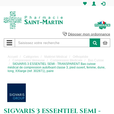
Pharmacie
Saint-
Martin
Déposer mon ordonnance
Navigation
Pharmacie
Saint-
Accueil
Catégories
Matériel Médical
Orthopédie
Compression Veineuse
Compression Medicale
Bas Cuisse
Martin
SIGVARIS 3 ESSENTIEL SEMI - TRANSPARENT Bas cuisse
médical de compression autofixant classe 3, pied ouvert, femme, dune,
long, XXlarge (ref. 302871), paire
Amiens
SIGVARIS 3 ESSENTIEL SEMI -