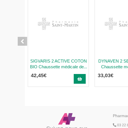
SIGVARIS 2 ACTIVE COTON
DYNAVEN 2 S
BIO Chaussette médicale de...
Chaussette mé
42
,
45
€
33
,
03
€
Pharmac
03 22 