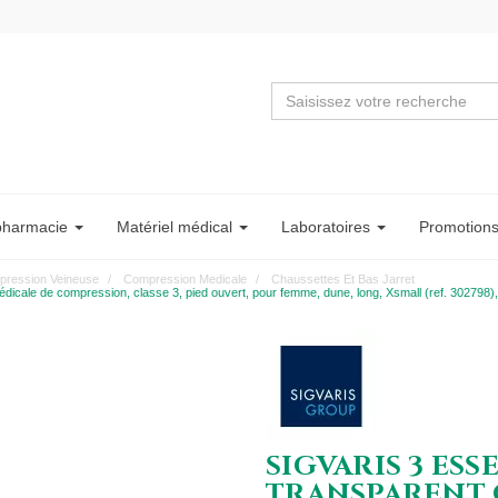
pharmacie
Matériel
médical
Labo
ratoire
s
Promotion
ression Veineuse
Compression Medicale
Chaussettes Et Bas Jarret
 de compression, classe 3, pied ouvert, pour femme, dune, long, Xsmall (ref. 302798),
SIGVARIS 3 ESS
TRANSPARENT C