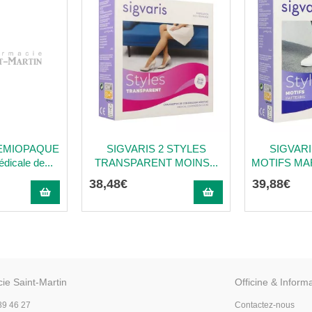
EMIOPAQUE
SIGVARIS 2 STYLES
SIGVARI
dicale de...
TRANSPARENT MOINS...
MOTIFS MAR
38
,
48
€
39
,
88
€
ie Saint-Martin
Officine & Inform
89 46 27
Contactez-nous