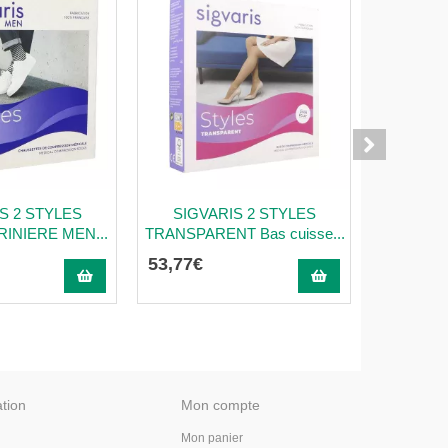
S 2 STYLES
SIGVARIS 2 STYLES
Sigvari
INIERE MEN...
TRANSPARENT Bas cuisse...
Transparen
53
,
77
€
52
,
97
€
ation
Mon compte
Mon panier