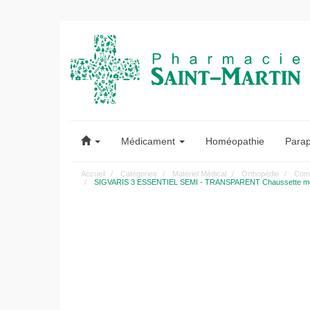
Pharmacie
Saint-
Médicament
Homéopathie
Para
Martin
Accueil
Catégories
Matériel Médical
Orthopédie
Comp
SIGVARIS 3 ESSENTIEL SEMI - TRANSPARENT Chaussette médicale
Pharmacie
Saint-
Martin
Amiens