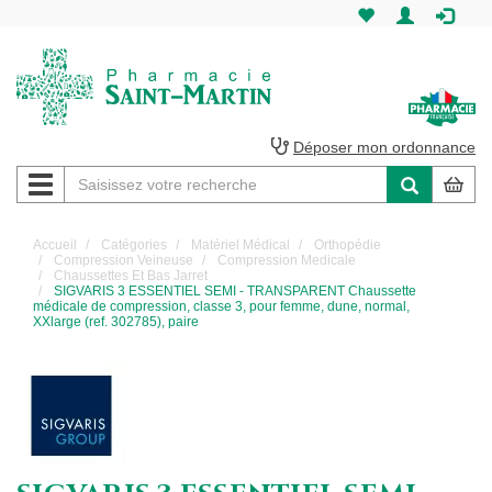
Pharmacie
Saint-
Martin
Déposer mon ordonnance
Navigation
Pharmacie
Saint-
Accueil
Catégories
Matériel Médical
Orthopédie
Compression Veineuse
Compression Medicale
Martin
Chaussettes Et Bas Jarret
SIGVARIS 3 ESSENTIEL SEMI - TRANSPARENT Chaussette
médicale de compression, classe 3, pour femme, dune, normal,
Amiens
XXlarge (ref. 302785), paire