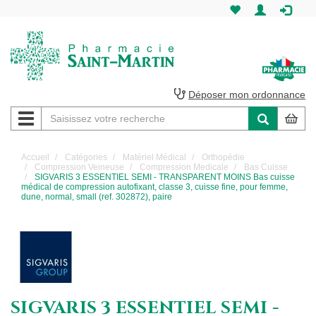
Pharmacie
Saint-
Martin
Déposer mon ordonnance
Navigation
Pharmacie
Saint-
Accueil
Catégories
Matériel Médical
Orthopédie
Compression Veineuse
Compression Medicale
Bas Cuisse
Martin
SIGVARIS 3 ESSENTIEL SEMI - TRANSPARENT MOINS Bas cuisse
médical de compression autofixant, classe 3, cuisse fine, pour femme,
dune, normal, small (ref. 302872), paire
Amiens
SIGVARIS 3 ESSENTIEL SEMI -