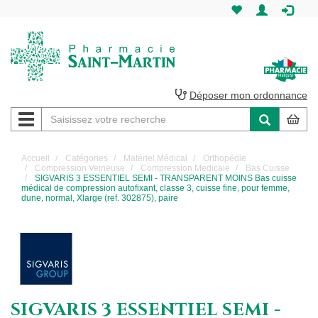
Pharmacie
Saint-
Martin
Déposer mon ordonnance
Navigation
Pharmacie
Saint-
Accueil
Catégories
Matériel Médical
Orthopédie
Compression Veineuse
Compression Medicale
Bas Cuisse
Martin
SIGVARIS 3 ESSENTIEL SEMI - TRANSPARENT MOINS Bas cuisse
médical de compression autofixant, classe 3, cuisse fine, pour femme,
dune, normal, Xlarge (ref. 302875), paire
Amiens
SIGVARIS 3 ESSENTIEL SEMI -