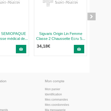
2 SEMIOPAQUE
Sigvaris Origin Lin Femme
SIGVAR
se médical de...
Classe 2 Chaussette Ecru S...
SEMI -
34
,
18
€
37
,
11
€
ation
Mon compte
Mon panier
Identification
Mes commandes
Mes coordonnées
aments
Ma messagerie