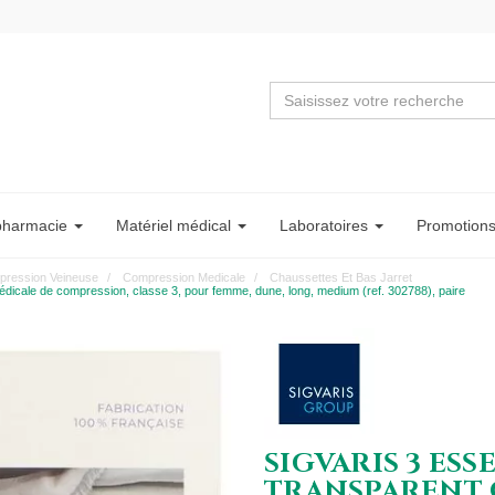
pharmacie
Matériel
médical
Labo
ratoire
s
Promotion
ression Veineuse
Compression Medicale
Chaussettes Et Bas Jarret
e de compression, classe 3, pour femme, dune, long, medium (ref. 302788), paire
SIGVARIS 3 ESS
TRANSPARENT C