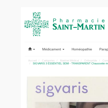
Pharmacie
Saint-
Médicament
Homéopathie
Para
Martin
Accueil
Catégories
Matériel Médical
Orthopédie
Comp
SIGVARIS 3 ESSENTIEL SEMI - TRANSPARENT Chaussette médical
Pharmacie
Saint-
Martin
Amiens