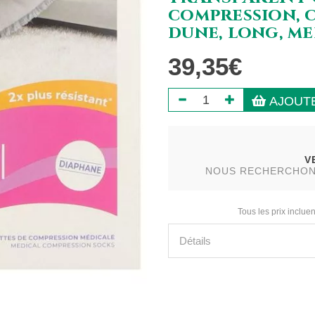
compression, c
dune, long, med
39,35€
AJOUTE
V
NOUS RECHERCHONS 
Tous les prix incluen
Détails