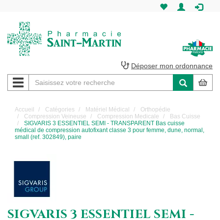
Pharmacie
Saint-
Martin
Déposer mon ordonnance
Navigation
Pharmacie
Saint-
Accueil
Catégories
Matériel Médical
Orthopédie
Compression Veineuse
Compression Medicale
Bas Cuisse
Martin
SIGVARIS 3 ESSENTIEL SEMI - TRANSPARENT Bas cuisse
médical de compression autofixant classe 3 pour femme, dune, normal,
small (ref. 302849), paire
Amiens
SIGVARIS 3 ESSENTIEL SEMI -