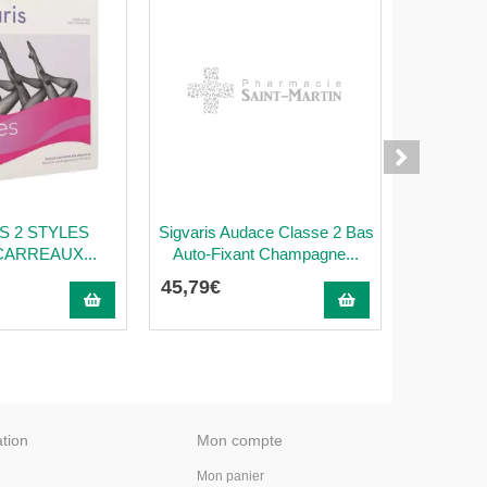
S 2 STYLES
Sigvaris Audace Classe 2 Bas
SIGVAR
CARREAUX...
Auto-Fixant Champagne...
COTON M
45
,
79
€
37
,
20
€
ation
Mon compte
Mon panier