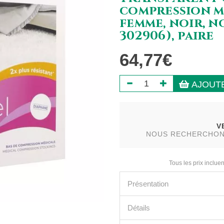
compression mi
femme, noir, n
302906), paire
64,77€
AJOUTE
V
NOUS RECHERCHONS 
Tous les prix incluen
Présentation
Détails