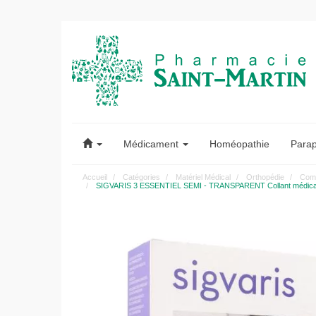
Pharmacie
Saint-
Médicament
Homéopathie
Para
Martin
Accueil
Catégories
Matériel Médical
Orthopédie
Comp
SIGVARIS 3 ESSENTIEL SEMI - TRANSPARENT Collant médical de c
Pharmacie
Saint-
Martin
Amiens