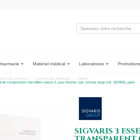
pharmacie
Matériel
médical
Labo
ratoire
s
Promotion
ression Veineuse
Compression Medicale
Collants
ompression microfibre classe 3, pour femme, noir, normal, large (ref. 302906), paire
SIGVARIS 3 ESS
TRANSPARENT 