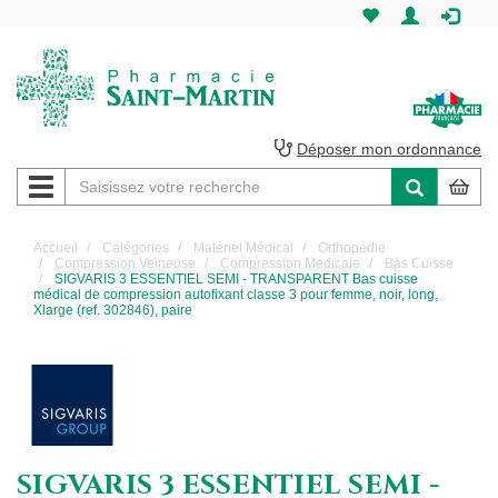
Pharmacie
Saint-
Martin
Déposer mon ordonnance
Navigation
Pharmacie
Saint-
Accueil
Catégories
Matériel Médical
Orthopédie
Compression Veineuse
Compression Medicale
Bas Cuisse
Martin
SIGVARIS 3 ESSENTIEL SEMI - TRANSPARENT Bas cuisse
médical de compression autofixant classe 3 pour femme, noir, long,
Xlarge (ref. 302846), paire
Amiens
SIGVARIS 3 ESSENTIEL SEMI -