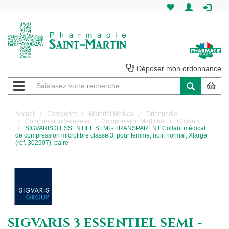
Pharmacie
Saint-
Martin
Déposer mon ordonnance
Navigation
Pharmacie
Saint-
Accueil
Catégories
Matériel Médical
Orthopédie
Compression Veineuse
Compression Medicale
Collants
Martin
SIGVARIS 3 ESSENTIEL SEMI - TRANSPARENT Collant médical
de compression microfibre classe 3, pour femme, noir, normal, Xlarge
(ref. 302907), paire
Amiens
SIGVARIS 3 ESSENTIEL SEMI -