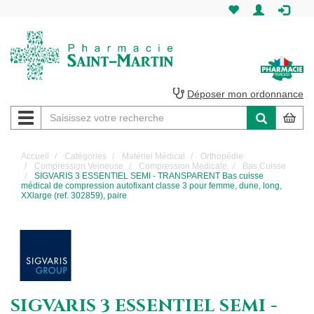
Pharmacie
Saint-
Martin
Déposer mon ordonnance
Navigation
Pharmacie
Saint-
Accueil
Catégories
Matériel Médical
Orthopédie
Compression Veineuse
Compression Medicale
Bas Cuisse
Martin
SIGVARIS 3 ESSENTIEL SEMI - TRANSPARENT Bas cuisse
médical de compression autofixant classe 3 pour femme, dune, long,
XXlarge (ref. 302859), paire
Amiens
SIGVARIS 3 ESSENTIEL SEMI -