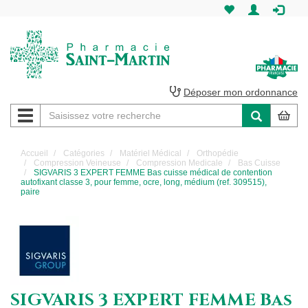
Pharmacie
Saint-
Martin
Déposer mon ordonnance
Navigation
Pharmacie
Saint-
Accueil
Catégories
Matériel Médical
Orthopédie
Compression Veineuse
Compression Medicale
Bas Cuisse
Martin
SIGVARIS 3 EXPERT FEMME Bas cuisse médical de contention
autofixant classe 3, pour femme, ocre, long, médium (ref. 309515),
paire
Amiens
SIGVARIS 3 EXPERT FEMME Bas