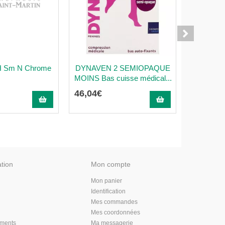
 H Sm N Chrome
DYNAVEN 2 SEMIOPAQUE
SIGVARIS
MOINS Bas cuisse médical...
MEN Chau
46
,
04
€
42
,
45
€
ation
Mon compte
Mon panier
Identification
Mes commandes
Mes coordonnées
aments
Ma messagerie