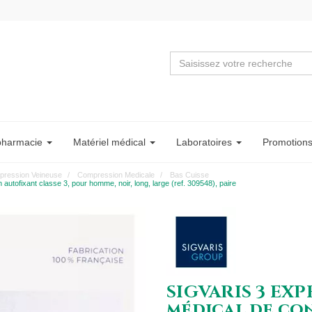
pharmacie
Matériel
médical
Labo
ratoire
s
Promotion
ression Veineuse
Compression Medicale
Bas Cuisse
fixant classe 3, pour homme, noir, long, large (ref. 309548), paire
SIGVARIS 3 EX
médical de co