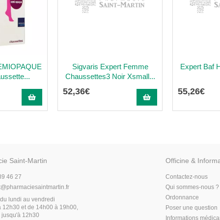
EMIOPAQUE
Sigvaris Expert Femme
Expert Baf
ssette...
Chaussettes3 Noir Xsmall...
52
,
36
€
55
,
26
€
ie Saint-Martin
Officine & Inform
89 46 27
Contactez-nous
t
@
pharmaciesaintmartin.fr
Qui sommes-nous ?
Ordonnance
du lundi au vendredi
 12h30 et de 14h00 à 19h00,
Poser une question
 jusqu'à 12h30
Informations médic