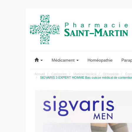
Pharmacie
Saint-
Médicament
Homéopathie
Para
Martin
Accueil
Catégories
Matériel Médical
Orthopédie
Comp
SIGVARIS 3 EXPERT HOMME Bas cuisse médical de contention auto
Pharmacie
Saint-
Martin
Amiens