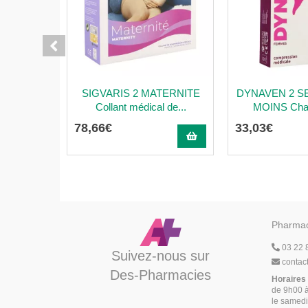
SIGVARIS 2 MATERNITE
DYNAVEN 2 S
Collant médical de...
MOINS Chau
78
,
66
€
33
,
03
€
Pharmac
03 22 
Suivez-nous sur
contac
Des-Pharmacies
Horaires
de 9h00 à
le samedi