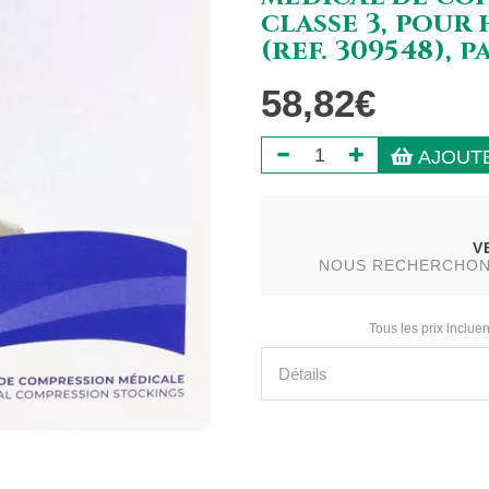
classe 3, pour
(ref. 309548), p
58,82€
AJOUTE
V
NOUS RECHERCHONS 
Tous les prix incluen
Détails