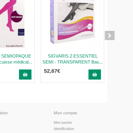
2 SEMIOPAQUE
SIGVARIS 2 ESSENTIEL
Manch M
isse médical...
SEMI - TRANSPARENT Bas...
52
,
67
€
67
,
72
€
ation
Mon compte
Mon panier
Identification