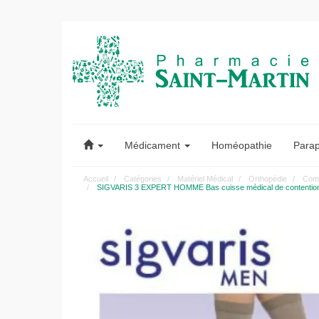
Pharmacie
Saint-
Médicament
Homéopathie
Para
Martin
Accueil
Catégories
Matériel Médical
Orthopédie
Comp
SIGVARIS 3 EXPERT HOMME Bas cuisse médical de contention au
Pharmacie
Saint-
Martin
Amiens