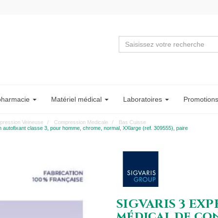
pharmacie
Matériel
médical
Labo
ratoire
s
Promotion
ression Veineuse
Compression Medicale
Bas Cuisse
tofixant classe 3, pour homme, chrome, normal, XXlarge (ref. 309555), paire
SIGVARIS 3 EX
médical de co