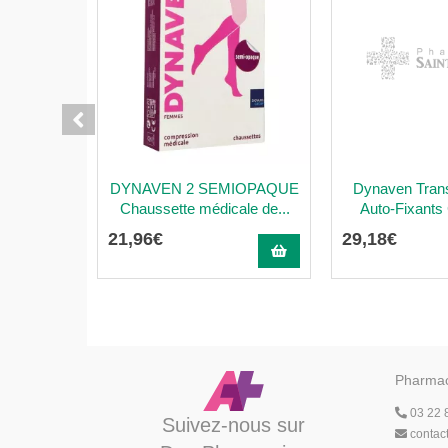
DYNAVEN 2 SEMIOPAQUE
Dynaven Tran
Chaussette médicale de...
Auto-Fixants 
21
,
96
€
29
,
18
€
Pharmac
03 22 
Suivez-nous sur
contac