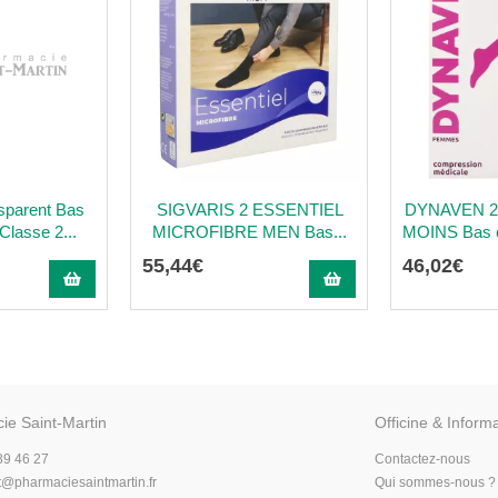
sparent Bas
SIGVARIS 2 ESSENTIEL
DYNAVEN 
Classe 2...
MICROFIBRE MEN Bas...
MOINS Bas cu
55
,
44
€
46
,
02
€
ie Saint-Martin
Officine & Inform
89 46 27
Contactez-nous
t
@
pharmaciesaintmartin.fr
Qui sommes-nous ?