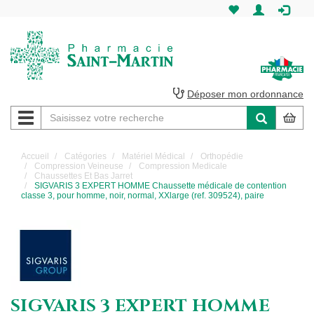
Pharmacie
Saint-
Martin
Déposer mon ordonnance
Navigation
Pharmacie
Saint-
Accueil
Catégories
Matériel Médical
Orthopédie
Compression Veineuse
Compression Medicale
Martin
Chaussettes Et Bas Jarret
SIGVARIS 3 EXPERT HOMME Chaussette médicale de contention
classe 3, pour homme, noir, normal, XXlarge (ref. 309524), paire
Amiens
SIGVARIS 3 EXPERT HOMME