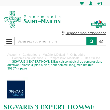
Pharmacie
Saint-
Martin
Déposer mon ordonnance
Navigation
Pharmacie
Saint-
Accueil
Catégories
Matériel Médical
Orthopédie
Compression Veineuse
Compression Medicale
Bas Cuisse
Martin
SIGVARIS 3 EXPERT HOMME Bas cuisse médical de compression,
autofixant, classe 3, pied ouvert, pour homme, long, medium (ref.
309574), paire
Amiens
SIGVARIS 3 EXPERT HOMME