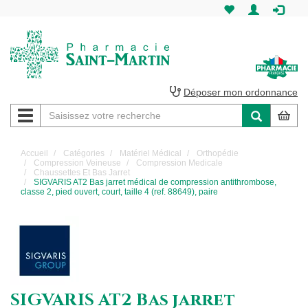
Pharmacie
Saint-
Martin
Déposer mon ordonnance
Navigation
Pharmacie
Saint-
Accueil
Catégories
Matériel Médical
Orthopédie
Compression Veineuse
Compression Medicale
Martin
Chaussettes Et Bas Jarret
SIGVARIS AT2 Bas jarret médical de compression antithrombose,
classe 2, pied ouvert, court, taille 4 (ref. 88649), paire
Amiens
SIGVARIS AT2 Bas jarret