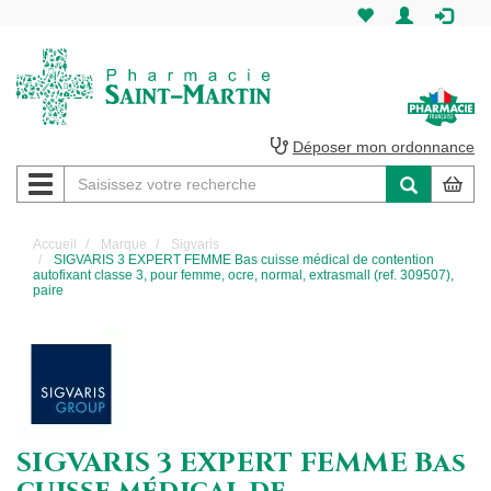
Pharmacie
Saint-
Martin
Déposer mon ordonnance
Navigation
Pharmacie
Saint-
Accueil
Marque
Sigvaris
SIGVARIS 3 EXPERT FEMME Bas cuisse médical de contention
Martin
autofixant classe 3, pour femme, ocre, normal, extrasmall (ref. 309507),
paire
Amiens
SIGVARIS 3 EXPERT FEMME Bas
cuisse médical de