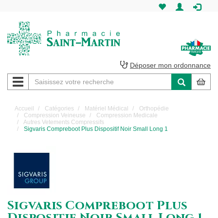
Pharmacie
Saint-
Martin
Déposer mon ordonnance
Navigation
Pharmacie
Saint-
Accueil
Catégories
Matériel Médical
Orthopédie
Compression Veineuse
Compression Medicale
Martin
Autres Vetements Compressifs
Sigvaris Compreboot Plus Dispositif Noir Small Long 1
Amiens
Sigvaris Compreboot Plus
Dispositif Noir Small Long 1