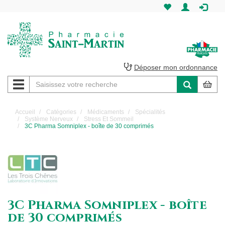
Pharmacie
Saint-
Martin
Déposer mon ordonnance
Navigation
Pharmacie
Saint-
Accueil
Catégories
Médicaments
Spécialités
Système Nerveux
Stress Et Sommeil
Martin
3C Pharma Somniplex - boîte de 30 comprimés
Amiens
3C Pharma Somniplex - boîte
de 30 comprimés