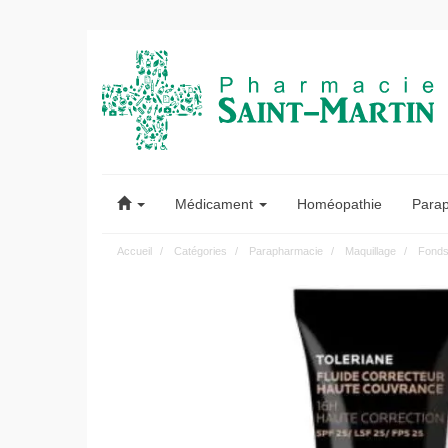
Pharmacie
Saint-
Médicament
Homéopathie
Para
Martin
Accueil
Catégories
Parapharmacie
Maquillage
Fonds
Pharmacie
Saint-
Martin
Amiens