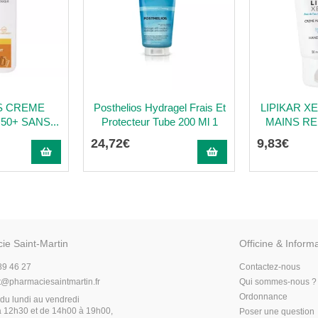
S CREME
Posthelios Hydragel Frais Et
LIPIKAR 
50+ SANS...
Protecteur Tube 200 Ml 1
MAINS RE
24
,
72
€
9
,
83
€
ie Saint-Martin
Officine & Inform
89 46 27
Contactez-nous
t
@
pharmaciesaintmartin.fr
Qui sommes-nous ?
Ordonnance
du lundi au vendredi
 12h30 et de 14h00 à 19h00,
Poser une question