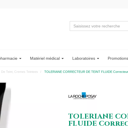
pharmacie
Matériel
médical
Labo
ratoire
s
Promotion
 De Teint, Cremes Teintees
TOLERIANE CORRECTEUR DE TEINT FLUIDE Correcteur de tei
TOLERIANE CO
FLUIDE Correct