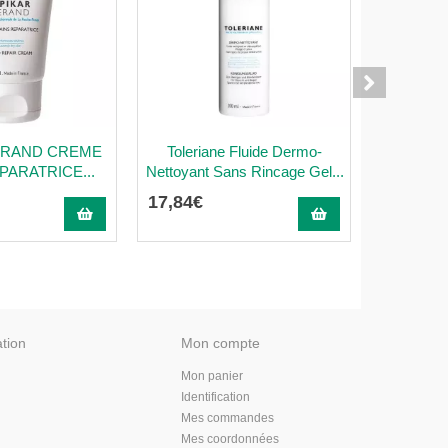
XERAND CREME
Toleriane Fluide Dermo-
Toleriane
PARATRICE...
Nettoyant Sans Rincage Gel...
hydratant
17
,
84
€
27
,
45
€
ation
Mon compte
Mon panier
Identification
Mes commandes
Mes coordonnées