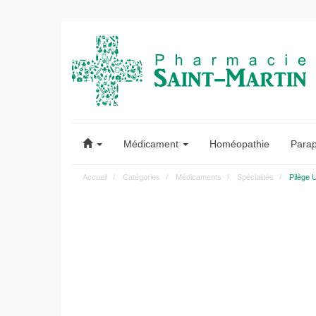
Pharmacie
Saint-
Médicament
Homéopathie
Para
Martin
Accueil
Catégories
Médicaments
Spécialités
Pilège 
Pharmacie
Saint-
Martin
Amiens