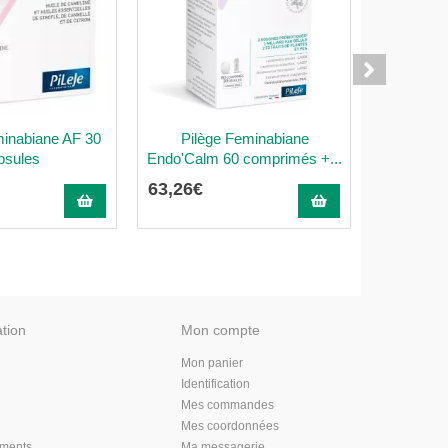
inabiane AF 30
Pilège Feminabiane
Pilège La
psules
Endo'Calm 60 comprimés +...
63
,
26
€
16
,
90
€
ation
Mon compte
Mon panier
Identification
Mes commandes
Mes coordonnées
aments
Ma messagerie