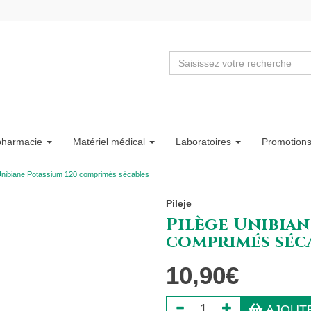
pharmacie
Matériel
médical
Labo
ratoire
s
Promotion
Unibiane Potassium 120 comprimés sécables
Pileje
Pilège Unibian
comprimés séc
10,90€
AJOUTE