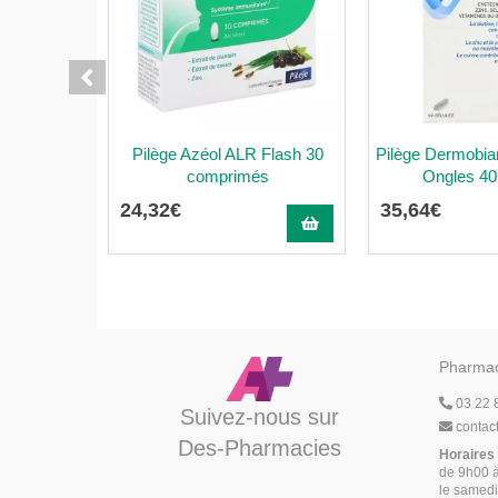
Pilège Azéol ALR Flash 30
Pilège Dermobi
comprimés
Ongles 40
24
,
32
€
35
,
64
€
Pharmac
03 22 
Suivez-nous sur
contac
Des-Pharmacies
Horaires
de 9h00 à
le samedi