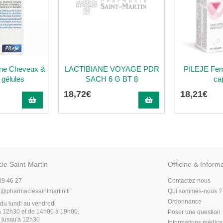
ane Cheveux &
LACTIBIANE VOYAGE PDR
PILEJE Fem
 gélules
SACH 6 G BT 8
ca
18
,
72
€
18
,
21
€
ie Saint-Martin
Officine & Inform
89 46 27
Contactez-nous
t
@
pharmaciesaintmartin.fr
Qui sommes-nous ?
Ordonnance
du lundi au vendredi
 12h30 et de 14h00 à 19h00,
Poser une question
 jusqu'à 12h30
Informations médic