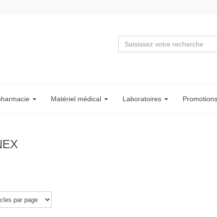
pharmacie
Matériel
médical
Labo
ratoire
s
Promotion
NEX