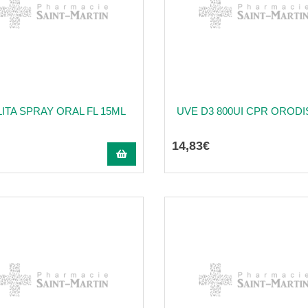
ITA SPRAY ORAL FL 15ML
UVE D3 800UI CPR ORODI
14
,
83
€