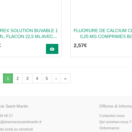
REX SOLUTION BUVABLE 1
FLUORURE DE CALCIUM C
L, FLACON 22,5 ML AVEC...
0,25 MG COMPRIMES B/
€
2
,
57
€
1
2
3
4
5
›
»
ie Saint-Martin
Officine & Inform
89 46 27
Contactez-nous
t
@
pharmaciesaintmartin.fr
Qui sommes-nous ?
Ordonnance
du lundi au vendredi