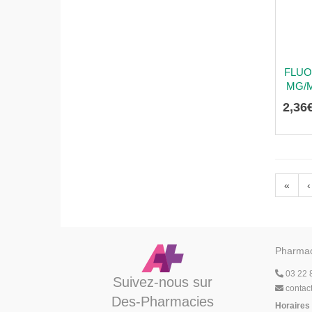
FLUO
MG/M
2
,
36
«
‹
Pharmac
03 22 
Suivez-nous sur
contac
Des-Pharmacies
Horaires