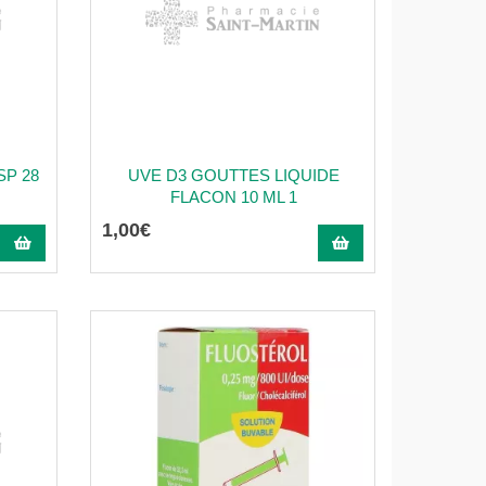
SP 28
UVE D3 GOUTTES LIQUIDE
FLACON 10 ML 1
1
,
00
€