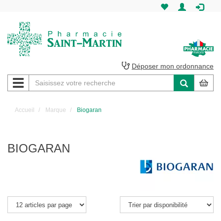
Pharmacie
Saint-
Martin
Déposer mon ordonnance
Navigation
Pharmacie
Saint-
Accueil
Marque
Biogaran
Martin
Amiens
BIOGARAN