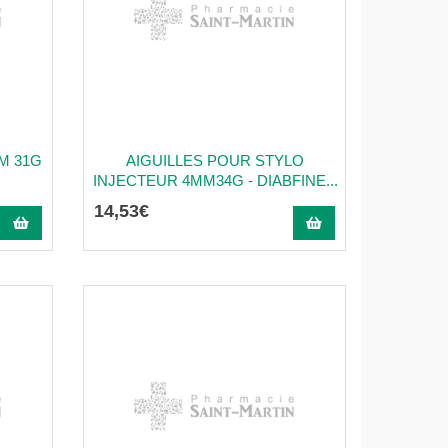
MM 31G
AIGUILLES POUR STYLO
INJECTEUR 4MM34G - DIABFINE...
14
,
53
€