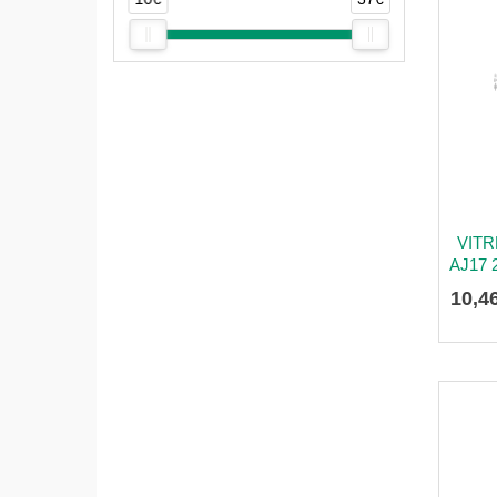
VITR
AJ17 
10
,
4