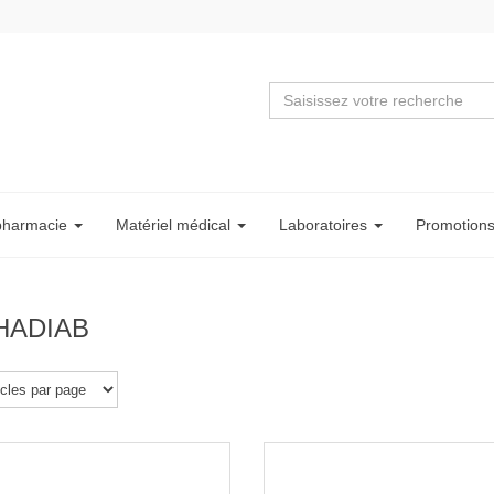
pharmacie
Matériel
médical
Labo
ratoire
s
Promotion
HADIAB