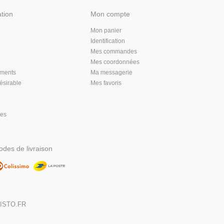
ation
Mon compte
Mon panier
Identification
Mes commandes
Mes coordonnées
aments
Ma messagerie
désirable
Mes favoris
les
des de livraison
,
ISTO.FR
DIGITALISE
MA