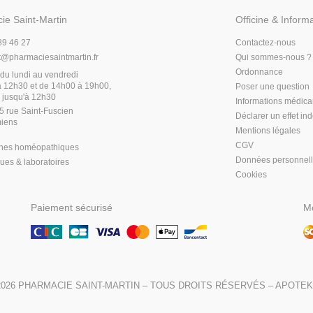
ie Saint-Martin
Officine & Inform
89 46 27
Contactez-nous
t
@
pharmaciesaintmartin.fr
Qui sommes-nous ?
Ordonnance
du lundi au vendredi
 12h30 et de 14h00 à 19h00,
Poser une question
 jusqu'à 12h30
Informations médic
5 rue Saint-Fuscien
Déclarer un effet in
iens
Mentions légales
CGV
hes homéopathiques
Données personnel
es & laboratoires
Cookies
Paiement sécurisé
Mo
2026
PHARMACIE SAINT-MARTIN
– TOUS DROITS RÉSERVÉS –
APOTEK