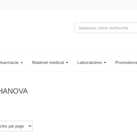
pharmacie
Matériel
médical
Labo
ratoire
s
Promotion
HANOVA