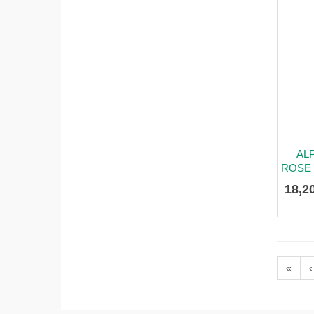
AL
ROSE 
18
,
2
«
‹