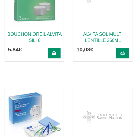
BOUCHON OREIL ALVITA
ALVITA SOL MULTI
SILI 6
LENTILLE 360ML
5
,
84
€
10
,
08
€