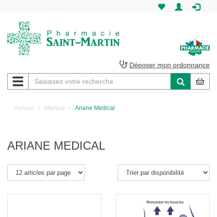
Pharmacie
Saint-
Martin
Déposer mon ordonnance
Navigation
Pharmacie
Saint-
Accueil
Marque
Ariane Medical
Martin
Amiens
ARIANE MEDICAL