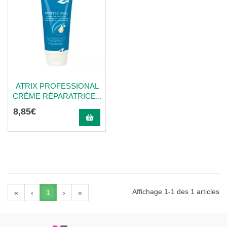
ATRIX PROFESSIONAL
CRÈME RÉPARATRICE...
8
,
85
€
Affichage 1-1 des 1 articles
«
‹
1
›
»