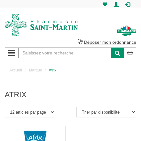
Pharmacie
Saint-
Martin
Déposer mon ordonnance
Navigation
Pharmacie
Saint-
Accueil
Marque
Atrix
Martin
Amiens
ATRIX