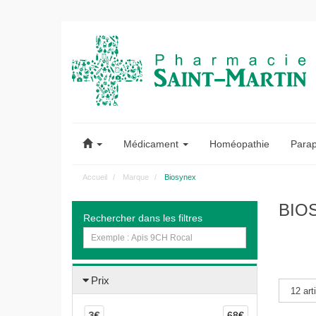
Pharmacie
Saint-
Médicament
Homéopathie
Para
Martin
Accueil
Marque
Biosynex
Pharmacie
BIO
Rechercher dans les filtres
Saint-
Martin
Amiens
Prix
3€
68€