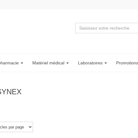
pharmacie
Matériel
médical
Labo
ratoire
s
Promotion
SYNEX