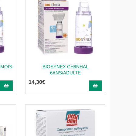
 MOIS-
BIOSYNEX CH/INHAL
6ANS/ADULTE
14
,
30
€