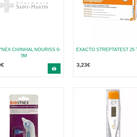
YNEX CH/INHAL NOURISS 0-
EXACTO STREPTATEST 25 
9M
0
€
3
,
23
€