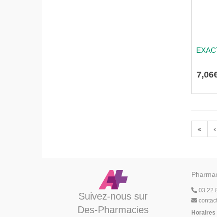
EXAC
7
,
06
«
‹
Pharmac
03 22 
Suivez-nous sur
contac
Des-Pharmacies
Horaires