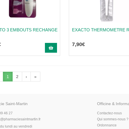
TO 3 EMBOUTS RECHANGE
EXACTO THERMOMETRE R
€
7
,
90
€
1
2
›
»
ie Saint-Martin
Officine & Inform
89 46 27
Contactez-nous
t
@
pharmaciesaintmartin.fr
Qui sommes-nous ?
Ordonnance
du lundi au vendredi