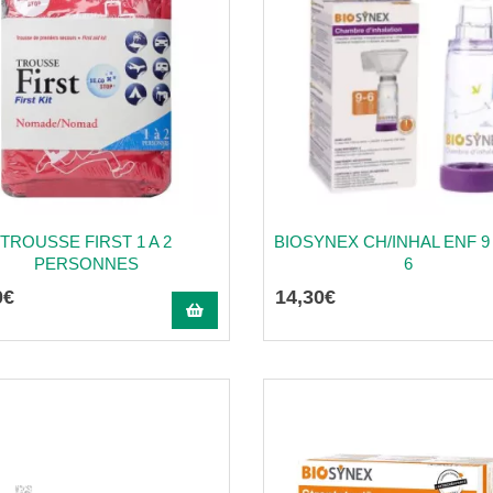
TROUSSE FIRST 1 A 2
BIOSYNEX CH/INHAL ENF 9
PERSONNES
6
0
€
14
,
30
€