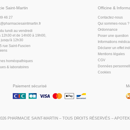
ie Saint-Martin
Officine & Inform
89 46 27
Contactez-nous
t
@
pharmaciesaintmartin.fr
Qui sommes-nous ?
Ordonnance
du lundi au vendredi
 12h30 et de 14h00 à 19h00,
Poser une question
 jusqu'à 12h30
Informations médic
5 rue Saint-Fuscien
Déclarer un effet in
iens
Mentions légales
CGV
hes homéopathiques
Données personnel
es & laboratoires
Cookies
Paiement sécurisé
Mo
2026
PHARMACIE SAINT-MARTIN
– TOUS DROITS RÉSERVÉS –
APOTEK