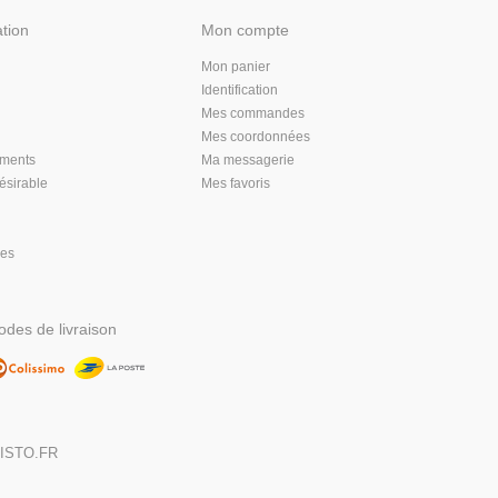
ation
Mon compte
Mon panier
Identification
Mes commandes
Mes coordonnées
aments
Ma messagerie
désirable
Mes favoris
les
des de livraison
,
ISTO.FR
DIGITALISE
MA