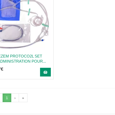
EZEM PROTOCO2L SET
ADMINISTRATION POUR...
7
€
1
›
»