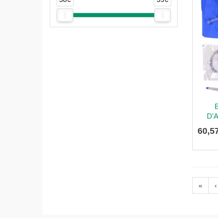
D'
60
,
5
«
‹