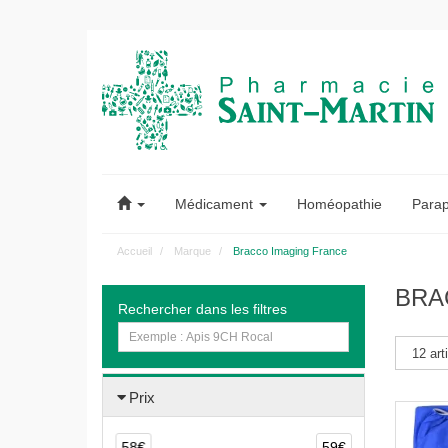
Pharmacie
Saint-
Médicament
Homéopathie
Para
Martin
Accueil
Marque
Bracco Imaging France
Pharmacie
BRA
Rechercher dans les filtres
Saint-
Martin
Amiens
Prix
58€
59€