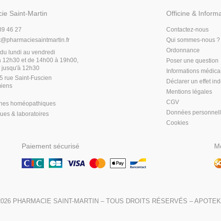
ie Saint-Martin
Officine & Inform
89 46 27
Contactez-nous
t
@
pharmaciesaintmartin.fr
Qui sommes-nous ?
Ordonnance
du lundi au vendredi
 12h30 et de 14h00 à 19h00,
Poser une question
 jusqu'à 12h30
Informations médic
5 rue Saint-Fuscien
Déclarer un effet in
iens
Mentions légales
CGV
hes homéopathiques
Données personnel
es & laboratoires
Cookies
Paiement sécurisé
Mo
2026
PHARMACIE SAINT-MARTIN
– TOUS DROITS RÉSERVÉS –
APOTEK