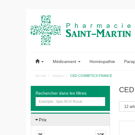
Pharmacie
Saint-
Médicament
Homéopathie
Para
Martin
Accueil
Marque
CED COSMETICS FRANCE
Pharmacie
CED
Rechercher dans les filtres
Saint-
Martin
Amiens
Prix
3€
10€