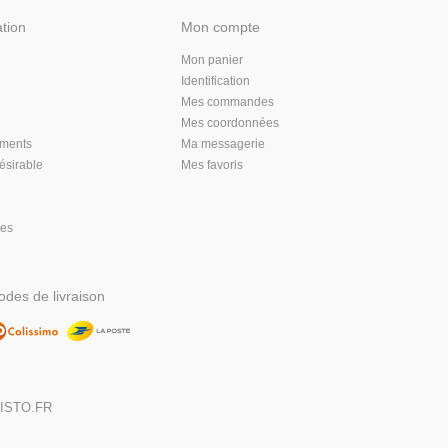
ation
Mon compte
Mon panier
Identification
Mes commandes
Mes coordonnées
aments
Ma messagerie
désirable
Mes favoris
les
des de livraison
,
ISTO.FR
DIGITALISE
MA