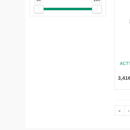
ACT
3
,
41
«
‹