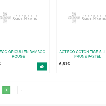
'ECO ORICULI EN BAMBOO
ACT'ECO COTON TIGE SILI
ROUGE
PRUNE PASTEL
€
6
,
81
€
1
›
»