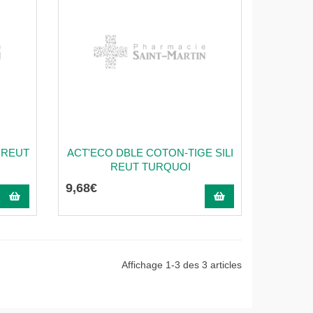
 REUT
ACT'ECO DBLE COTON-TIGE SILI
REUT TURQUOI
9
,
68
€
Affichage 1-3 des 3 articles