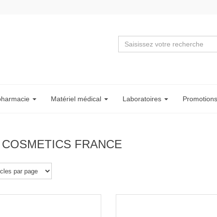
pharmacie
Matériel
médical
Labo
ratoire
s
Promotion
 COSMETICS FRANCE