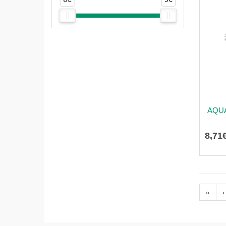
AQUA
8
,
71
«
‹