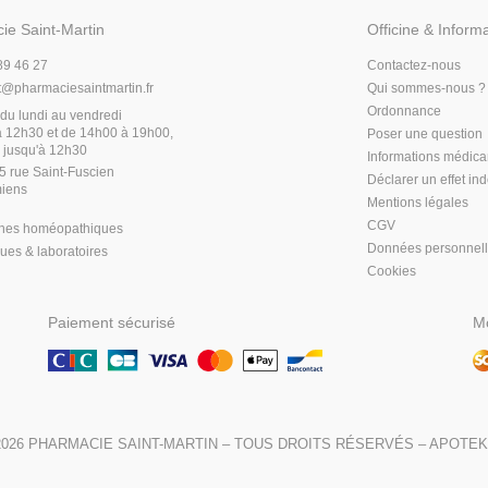
ie Saint-Martin
Officine & Inform
89 46 27
Contactez-nous
t
@
pharmaciesaintmartin.fr
Qui sommes-nous ?
Ordonnance
du lundi au vendredi
 12h30 et de 14h00 à 19h00,
Poser une question
 jusqu'à 12h30
Informations médic
5 rue Saint-Fuscien
Déclarer un effet in
iens
Mentions légales
CGV
hes homéopathiques
Données personnel
es & laboratoires
Cookies
Paiement sécurisé
Mo
2026
PHARMACIE SAINT-MARTIN
– TOUS DROITS RÉSERVÉS –
APOTEK