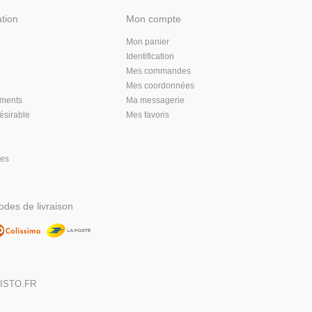
ation
Mon compte
Mon panier
Identification
Mes commandes
Mes coordonnées
aments
Ma messagerie
désirable
Mes favoris
les
des de livraison
,
ISTO.FR
DIGITALISE
MA