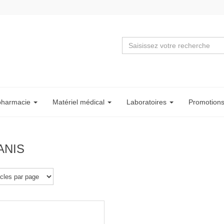
pharmacie
Matériel
médical
Labo
ratoire
s
Promotion
ANIS