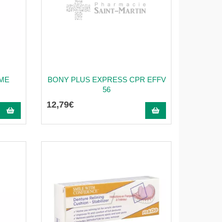
ME
BONY PLUS EXPRESS CPR EFFV
G
56
12
,
79
€