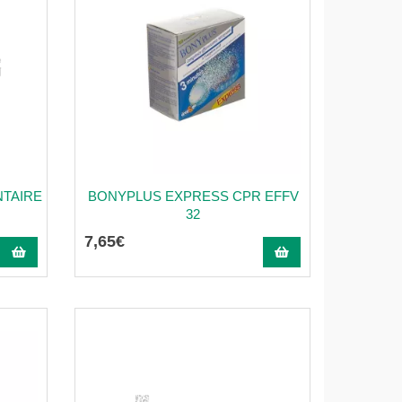
TAIRE
BONYPLUS EXPRESS CPR EFFV
32
7
,
65
€