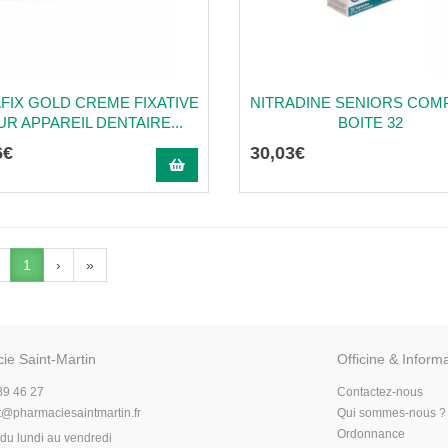
AFIX GOLD CREME FIXATIVE
NITRADINE SENIORS COM
R APPAREIL DENTAIRE...
BOITE 32
6
€
30
,
03
€
1
›
»
ie Saint-Martin
Officine & Inform
89 46 27
Contactez-nous
t
@
pharmaciesaintmartin.fr
Qui sommes-nous ?
Ordonnance
du lundi au vendredi