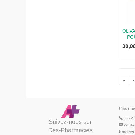
OLIV
POU
30
,
0
«
‹
Pharmac
03 22 
Suivez-nous sur
contac
Des-Pharmacies
Horaires