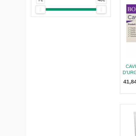
CAV
D'URG
41
,
8