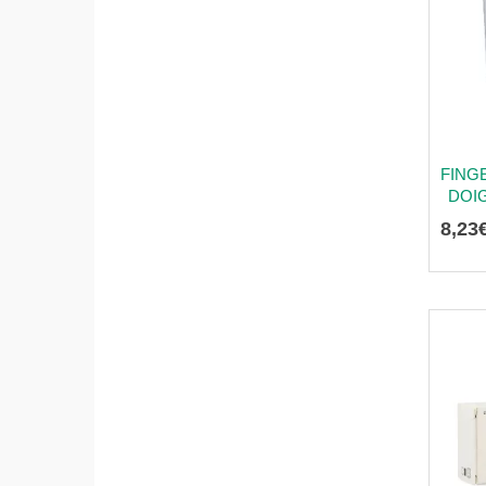
FING
DOIG
8
,
23