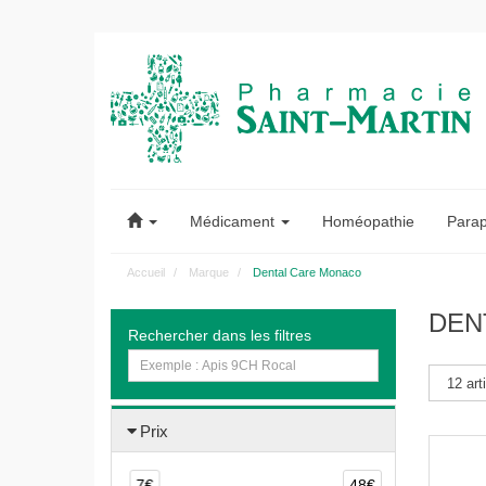
Pharmacie
Saint-
Médicament
Homéopathie
Para
Martin
Accueil
Marque
Dental Care Monaco
Pharmacie
DEN
Rechercher dans les filtres
Saint-
Martin
Amiens
Prix
7€
48€