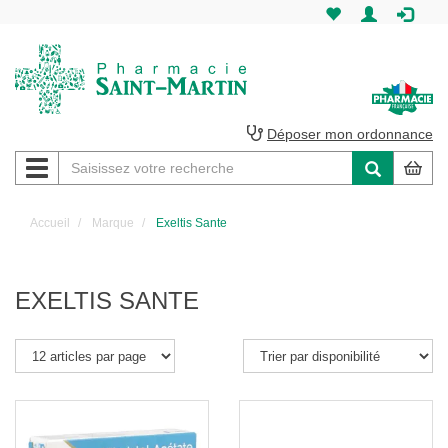
Pharmacie
Saint-
Martin
Déposer mon ordonnance
Navigation
Pharmacie
Saint-
Accueil
Marque
Exeltis Sante
Martin
Amiens
EXELTIS SANTE