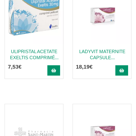
ULIPRISTAL ACETATE
LADYVIT MATERNITE
EXELTIS COMPRIMÉ...
CAPSULE...
7
,
53
€
18
,
19
€