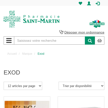
Pharmacie
Saint-
Martin
Déposer mon ordonnance
Navigation
Pharmacie
Saint-
Accueil
Marque
Exod
Martin
Amiens
EXOD