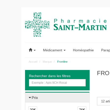
Pharmacie
Saint-
Médicament
Homéopathie
Para
Martin
Accueil
Marque
Frontline
Pharmacie
FRO
Rechercher dans les filtres
Saint-
Martin
Amiens
Prix
20€
76€