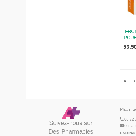
FRON
POUR
53
,
5
«
‹
Pharmac
03 22 
Suivez-nous sur
contac
Des-Pharmacies
Horaires