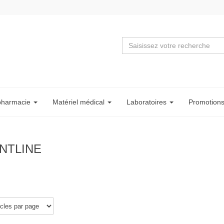
pharmacie
Matériel
médical
Labo
ratoire
s
Promotion
NTLINE