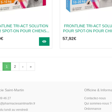
TLINE TRI-ACT SOLUTION
FRONTLINE TRI-ACT SOL
 SPOT-ON POUR CHIENS...
POUR SPOT-ON POUR CHIE
0
€
57
,
92
€
1
2
›
»
ie Saint-Martin
Officine & Inform
89 46 27
Contactez-nous
t
@
pharmaciesaintmartin.fr
Qui sommes-nous ?
Ordonnance
du lundi au vendredi