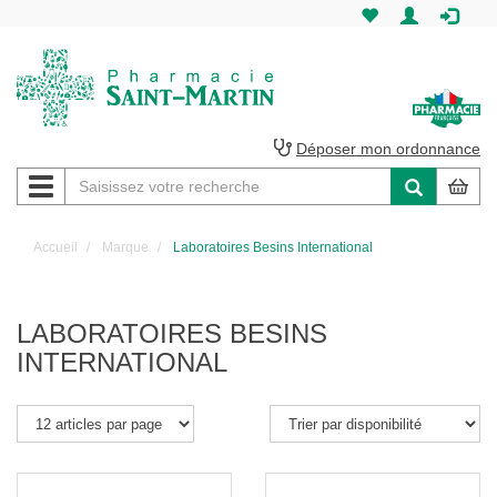
Pharmacie
Saint-
Martin
Déposer mon ordonnance
Navigation
Pharmacie
Saint-
Accueil
Marque
Laboratoires Besins International
Martin
Amiens
LABORATOIRES BESINS
INTERNATIONAL