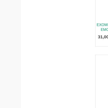
EXOM
EMO
31
,
0