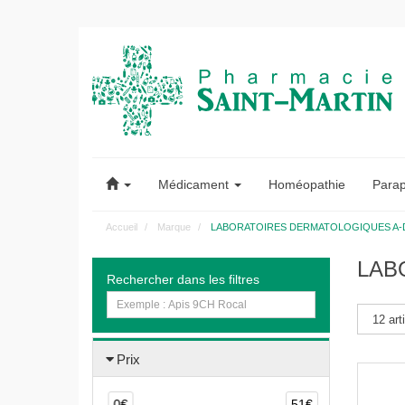
Pharmacie
Saint-
Médicament
Homéopathie
Para
Martin
Accueil
Marque
LABORATOIRES DERMATOLOGIQUES A
Pharmacie
LAB
Rechercher dans les filtres
Saint-
Martin
Amiens
Prix
0€
51€