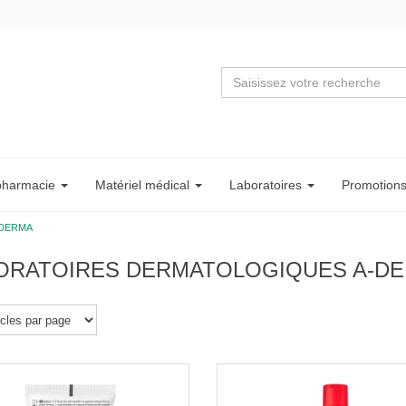
pharmacie
Matériel
médical
Labo
ratoire
s
Promotion
-DERMA
ORATOIRES DERMATOLOGIQUES A-D