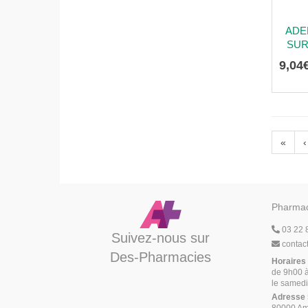
ADE
SUR
9
,
04
«
‹
Pharmac
03 22 
Suivez-nous sur
contac
Des-Pharmacies
Horaires
de 9h00 à
le samedi
Adresse