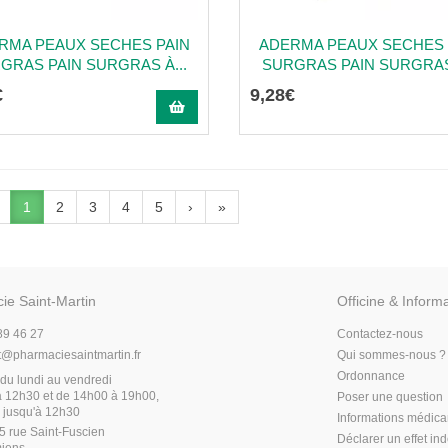
RMA PEAUX SECHES PAIN
ADERMA PEAUX SECHES 
GRAS PAIN SURGRAS À...
SURGRAS PAIN SURGRAS 
€
9
,
28
€
1
2
3
4
5
›
»
ie Saint-Martin
Officine & Inform
89 46 27
Contactez-nous
t
@
pharmaciesaintmartin.fr
Qui sommes-nous ?
Ordonnance
du lundi au vendredi
 12h30 et de 14h00 à 19h00,
Poser une question
 jusqu'à 12h30
Informations médic
5 rue Saint-Fuscien
Déclarer un effet in