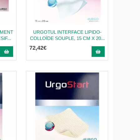
EMENT
URGOTUL INTERFACE LIPIDO-
IF...
COLLOÏDE SOUPLE, 15 CM X 20...
72
,
42
€