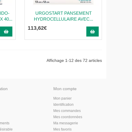
IDO-
URGOSTART PANSEMENT
 40...
HYDROCELLULAIRE AVEC...
113
,
62
€
Affichage 1-12 des 72 articles
ation
Mon compte
Mon panier
Identification
Mes commandes
Mes coordonnées
aments
Ma messagerie
désirable
Mes favoris