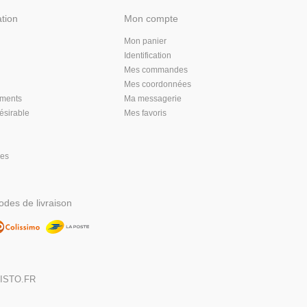
ation
Mon compte
Mon panier
Identification
Mes commandes
Mes coordonnées
aments
Ma messagerie
désirable
Mes favoris
les
des de livraison
,
ISTO.FR
DIGITALISE
MA