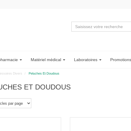
pharmacie
Matériel
médical
Labo
ratoire
s
Promotion
essoires Divers
Peluches Et Doudous
UCHES ET DOUDOUS