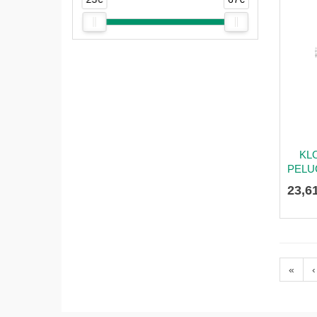
KL
PELUC
23
,
6
«
‹