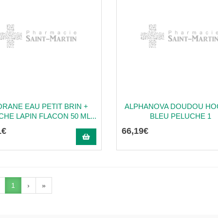
ORANE EAU PETIT BRIN +
ALPHANOVA DOUDOU HO
HE LAPIN FLACON 50 ML...
BLEU PELUCHE 1
1
€
66
,
19
€
1
›
»