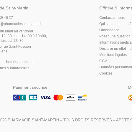
ie Saint-Martin
Officine & Inform
89 46 27
Contactez-nous
t
@
pharmaciesaintmartin.fr
Qui sommes-nous ?
Ordonnance
du lundi au vendredi
 12h30 et de 14h00 à 19h00,
Poser une question
 jusqu'à 12h30
Informations médic
5 rue Saint-Fuscien
Déclarer un effet in
iens
Mentions légales
CGV
hes homéopathiques
Données personnel
es & laboratoires
Cookies
Paiement sécurisé
Mo
2026
PHARMACIE SAINT-MARTIN
– TOUS DROITS RÉSERVÉS –
APOTEK