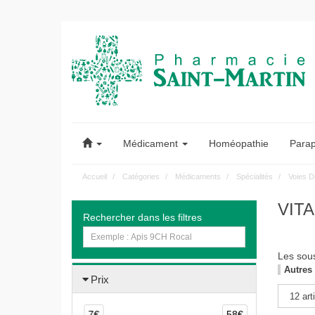
Pharmacie
Saint-
Médicament
Homéopathie
Para
Martin
Accueil
Catégories
Médicaments
Spécialités
Voies D
Pharmacie
VIT
Rechercher dans les filtres
Saint-
Martin
Les sou
Amiens
Prix
7€
58€