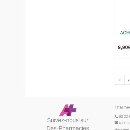
ACER
9
,
90
«
‹
Pharmac
03 22 
Suivez-nous sur
contac
Des-Pharmacies