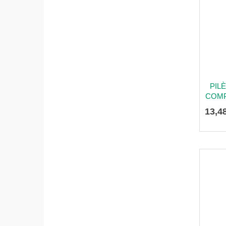
PIL
COMP
13
,
4