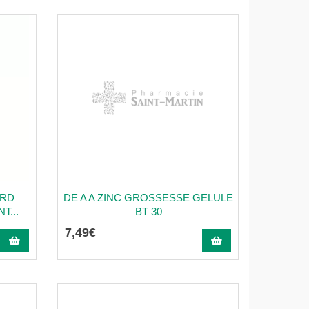
ARD
DE A A ZINC GROSSESSE GELULE
...
BT 30
7
,
49
€