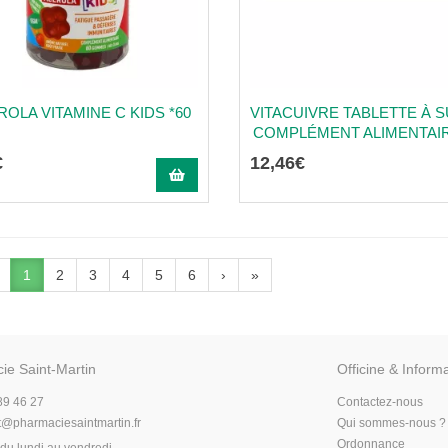
OLA VITAMINE C KIDS *60
VITACUIVRE TABLETTE À 
COMPLÉMENT ALIMENTAIRE
€
12
,
46
€
1
2
3
4
5
6
›
»
ie Saint-Martin
Officine & Inform
89 46 27
Contactez-nous
t
@
pharmaciesaintmartin.fr
Qui sommes-nous ?
Ordonnance