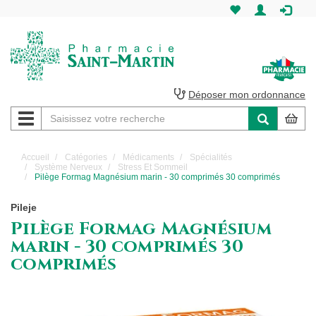
Pharmacie
Saint-
Martin
Déposer mon ordonnance
Navigation
Pharmacie
Saint-
Accueil
Catégories
Médicaments
Spécialités
Système Nerveux
Stress Et Sommeil
Martin
Pilège Formag Magnésium marin - 30 comprimés 30 comprimés
Amiens
Pileje
Pilège Formag Magnésium
marin - 30 comprimés 30
comprimés