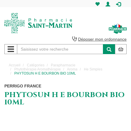
Pharmacie
Saint-
Martin
Déposer mon ordonnance
Navigation
Pharmacie
Saint-
Accueil
Catégories
Parapharmacie
Phytothérapie Aromathérapie
Aroma
He Simples
Martin
PHYTOSUN H E BOURBON BIO 10ML
Amiens
PERRIGO FRANCE
PHYTOSUN H E BOURBON BIO
10ML