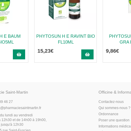
H E BAUM
PHYTOSUN H E RAVINT BIO
PHYTOSU
IO5ML
FL10ML
GRA 
15
,
23
€
9
,
86
€
ie Saint-Martin
Officine & Inform
89 46 27
Contactez-nous
t
@
pharmaciesaintmartin.fr
Qui sommes-nous ?
Ordonnance
du lundi au vendredi
 12h30 et de 14h00 à 19h00,
Poser une question
 jusqu'à 12h30
Informations médic
5 rue Saint-Fuscien