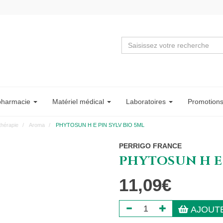
pharmacie
Matériel
médical
Labo
ratoire
s
Promotion
thérapie
Aroma
PHYTOSUN H E PIN SYLV BIO 5ML
PERRIGO FRANCE
PHYTOSUN H E 
11,09€
AJOUTE