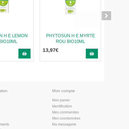
N H E LEMON
PHYTOSUN H E MYRTE
PHYTOS
BIO10ML
ROU BIO10ML
13
,
97
€
20
,
06
€
ation
Mon compte
Mon panier
Identification
Mes commandes
Mes coordonnées
aments
Ma messagerie