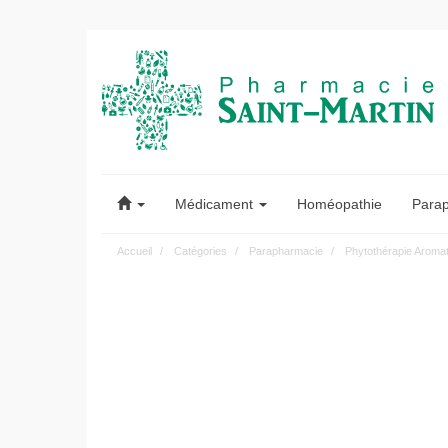
Pharmacie
Saint-
Médicament
Homéopathie
Para
Martin
Accueil
Catégories
Parapharmacie
Phytothérapie Aroma
Pharmacie
Saint-
Martin
Amiens