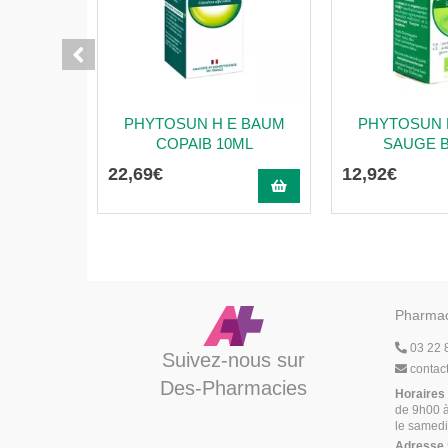
PHYTOSUN H E BAUM
PHYTOSUN 
COPAIB 10ML
SAUGE B
22
,
69
€
12
,
92
€
Pharmac
03 22 
Suivez-nous sur
contac
Des-Pharmacies
Horaires
de 9h00 à
le samedi
Adresse