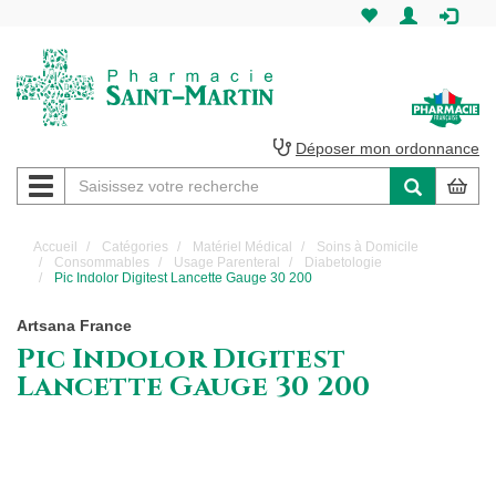
Pharmacie
Saint-
Martin
Déposer mon ordonnance
Navigation
Pharmacie
Saint-
Accueil
Catégories
Matériel Médical
Soins à Domicile
Consommables
Usage Parenteral
Diabetologie
Martin
Pic Indolor Digitest Lancette Gauge 30 200
Amiens
Artsana France
Pic Indolor Digitest
Lancette Gauge 30 200