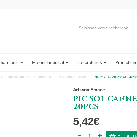
pharmacie
Matériel
médical
Labo
ratoire
s
Promotion
Gamme Blanche
Pansements
Pansements Divers
PIC SOL CANNE A SUCRE 
Artsana France
PIC SOL CANN
20PCS
5,42€
AJOUTE