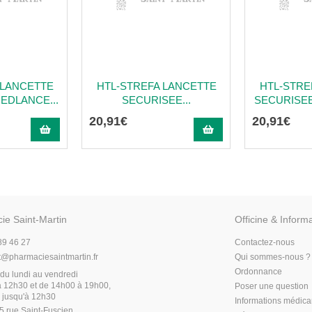
 LANCETTE
HTL-STREFA LANCETTE
HTL-STRE
EDLANCE...
SECURISEE...
SECURISEE
20
,
91
€
20
,
91
€
ie Saint-Martin
Officine & Inform
89 46 27
Contactez-nous
t
@
pharmaciesaintmartin.fr
Qui sommes-nous ?
Ordonnance
du lundi au vendredi
 12h30 et de 14h00 à 19h00,
Poser une question
 jusqu'à 12h30
Informations médic
5 rue Saint-Fuscien