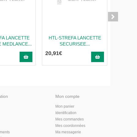
FA LANCETTE
HTL-STREFA LANCETTE
Pic Indolo
 MEDLANCE...
SECURISEE...
16 Pans 1
20
,
91
€
2
,
52
€
ation
Mon compte
Mon panier
Identification
Mes commandes
Mes coordonnées
aments
Ma messagerie