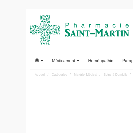
Pharmacie
Saint-
Médicament
Homéopathie
Para
Martin
Accueil
Catégories
Matériel Médical
Soins à Domicile
Pharmacie
Saint-
Martin
Amiens