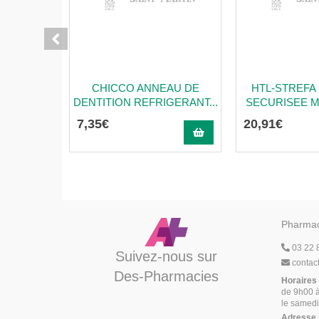
CHICCO ANNEAU DE
HTL-STREFA
DENTITION REFRIGERANT...
SECURISEE M
7
,
35
€
20
,
91
€
Pharmac
03 22 
Suivez-nous sur
contac
Des-Pharmacies
Horaires
de 9h00 à
le samedi
Adresse