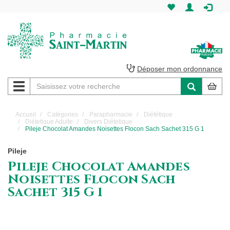
Pharmacie
Saint-
Martin
Déposer mon ordonnance
Navigation
Pharmacie
Saint-
Accueil
Catégories
Parapharmacie
Diététique
Diétetique Adulte
Divers Diétetique
Martin
Pileje Chocolat Amandes Noisettes Flocon Sach Sachet 315 G 1
Amiens
Pileje
Pileje Chocolat Amandes
Noisettes Flocon Sach
Sachet 315 G 1