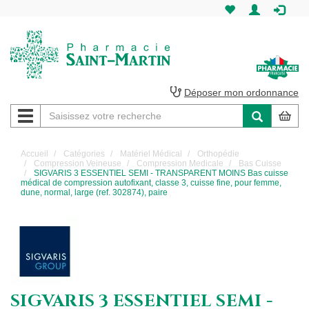
Pharmacie
Saint-
Martin
Déposer mon ordonnance
Navigation
Pharmacie
Saint-
Accueil
Catégories
Matériel Médical
Orthopédie
Compression Veineuse
Compression Medicale
Bas Cuisse
Martin
SIGVARIS 3 ESSENTIEL SEMI - TRANSPARENT MOINS Bas cuisse
médical de compression autofixant, classe 3, cuisse fine, pour femme,
dune, normal, large (ref. 302874), paire
Amiens
SIGVARIS 3 ESSENTIEL SEMI -