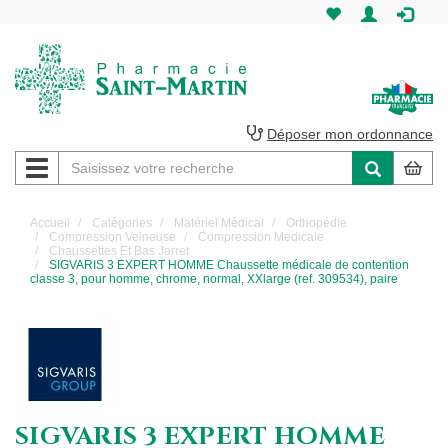
Pharmacie
Saint-
Martin
Déposer mon ordonnance
Navigation
Pharmacie
Saint-
Accueil
Catégories
Matériel Médical
Orthopédie
Compression Veineuse
Compression Medicale
Martin
Chaussettes Et Bas Jarret
SIGVARIS 3 EXPERT HOMME Chaussette médicale de contention
classe 3, pour homme, chrome, normal, XXlarge (ref. 309534), paire
Amiens
SIGVARIS 3 EXPERT HOMME